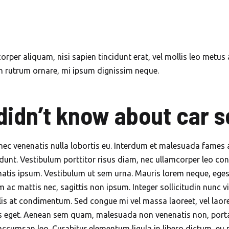
orper aliquam, nisi sapien tincidunt erat, vel mollis leo metus 
on rutrum ornare, mi ipsum dignissim neque.
didn’t know about car s
nec venenatis nulla lobortis eu. Interdum et malesuada fames 
dunt. Vestibulum porttitor risus diam, nec ullamcorper leo con
natis ipsum. Vestibulum ut sem urna. Mauris lorem neque, egest
 ac mattis nec, sagittis non ipsum. Integer sollicitudin nunc vit
is at condimentum. Sed congue mi vel massa laoreet, vel laoree
mpus eget. Aenean sem quam, malesuada non venenatis non, port
accumsan leo. Curabitur elementum ligula in libero dictum, eu 