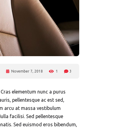
November 7, 2018
1
3
s. Cras elementum nunc a purus
auris, pellentesque ac est sed,
tum arcu at massa vestibulum
lla facilisi. Sed pellentesque
enatis. Sed euismod eros bibendum,