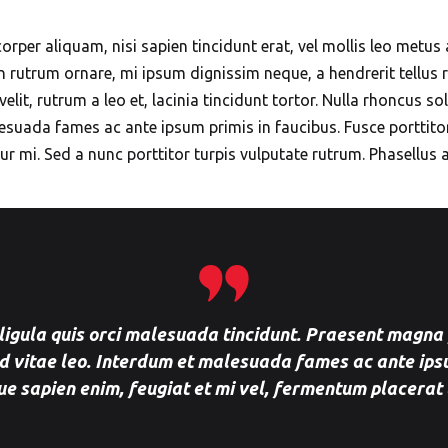
orper aliquam, nisi sapien tincidunt erat, vel mollis leo metus 
n rutrum ornare, mi ipsum dignissim neque, a hendrerit tellus r
, rutrum a leo et, lacinia tincidunt tortor. Nulla rhoncus solli
suada fames ac ante ipsum primis in faucibus. Fusce porttitor 
r mi. Sed a nunc porttitor turpis vulputate rutrum. Phasellus a
ligula quis orci malesuada tincidunt. Praesent magna
d vitae leo. Interdum et malesuada fames ac ante ipsu
e sapien enim, feugiat et mi vel, fermentum placerat 