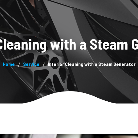
System
About us
Products
Blog
Contacts
Pa
 Cleaning with a Steam 
Home
Service
Interior Cleaning with a Steam Generator