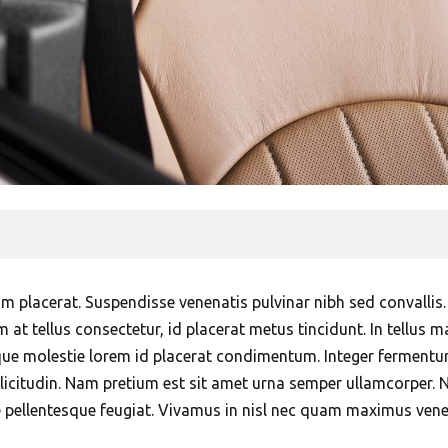
lum placerat. Suspendisse venenatis pulvinar nibh sed convalli
m at tellus consectetur, id placerat metus tincidunt. In tellus m
esque molestie lorem id placerat condimentum. Integer fermen
licitudin. Nam pretium est sit amet urna semper ullamcorper. Nu
e pellentesque feugiat. Vivamus in nisl nec quam maximus ven