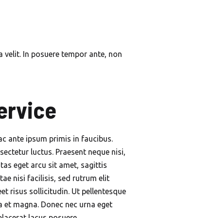
a velit. In posuere tempor ante, non
ervice
ac ante ipsum primis in faucibus.
sectetur luctus. Praesent neque nisi,
as eget arcu sit amet, sagittis
ae nisi facilisis, sed rutrum elit
t risus sollicitudin. Ut pellentesque
a et magna. Donec nec urna eget
placerat lacus posuere.